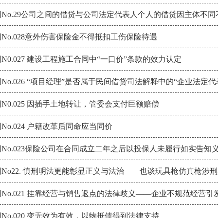
No.29公司之间的借贷与公司法定代表人个人的借贷因主体不
No.028意外伤害保险金不得抵扣工伤保险待遇
N0.027 建设工程施工合同中“一口价”条款的效力认定
No.026 “项目经理”是否属于民间借贷司法解释中的“企业法定
N0.025 因插手土地转让，管委会支付巨额赔偿
No.024 户籍改革后同命应当同价
No.023保险公司在合同成立二年之后以投保人未履行如实告
No22. 慎刑明法更能彰显正义与法治——也谈玩具枪仿真枪涉
No.021 挂靠经营与销售返点的法律歧义——企业不规范经营
No.020 变无效为有效，以物抵债得到法律支持