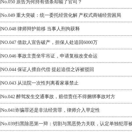
No.050 原告为何持有借条却输了官司？
No.049 重大突破：统一委托经营化解 产权式商铺经营困局
NO.048 律师辩护前移 当事人刑拘获释
NO.047 借款人宣告破产，担保人处追回6000万
NO.046 事故主责坐牢吊证，申请复核改变命运
NO.044 保证人擅自代偿 提起追偿之诉被驳回
NO.043 从法院一次性判离看家暴禁止
No.042 醉驾发生交通事故，赔偿责任不得捆绑事故对方
No.041诈骗罪还是非法经营罪，律师介入早定性
No.039扫黑除恶第一辩：切割与黑恶势力关联，认定单独犯罪