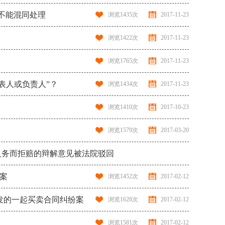
同不能混同处理
浏览
1435
次
2017-11-23
浏览
1422
次
2017-11-23
浏览
1765
次
2017-11-23
代表人或负责人”？
浏览
1434
次
2017-11-23
浏览
1410
次
2017-10-23
浏览
1579
次
2017-03-20
知义务而拒赔的辩解意见被法院驳回
刑案
浏览
1485
次
2017-03-20
浏览
1452
次
2017-02-12
引发的一起买卖合同纠纷案
浏览
1628
次
2017-02-12
浏览
1581
次
2017-02-12