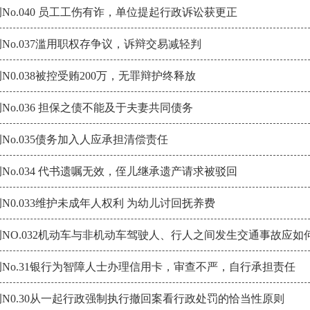
No.040 员工工伤有诈，单位提起行政诉讼获更正
No.037滥用职权存争议，诉辩交易减轻判
N0.038被控受贿200万，无罪辩护终释放
No.036 担保之债不能及于夫妻共同债务
No.035债务加入人应承担清偿责任
No.034 代书遗嘱无效，侄儿继承遗产请求被驳回
N0.033维护未成年人权利 为幼儿讨回抚养费
NO.032机动车与非机动车驾驶人、行人之间发生交通事故应如
No.31银行为智障人士办理信用卡，审查不严，自行承担责任
N0.30从一起行政强制执行撤回案看行政处罚的恰当性原则