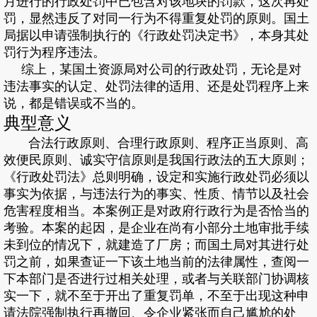
月进行的行政处罚中已包含对该地块的罚款，这次再处
罚，显然违反了对同一行为不得重复处罚的原则。国土
局据以申请强制执行的《行政处罚决定书》，本身其处
罚行为程序违法。
综上，某国土资源局对公司的行政处罚，无论是对
违法事实的认定、处罚法律的适用、还是处罚程序上来
说，都是错误或不当的。
典型意义
合法行政原则、合理行政原则、程序正当原则、高
效便民原则、诚实守信原则是我国行政法的五大原则；
《行政处罚法》总则明确，设定和实施行政处罚必须以
事实为依据，与违法行为的事实、性质、情节以及社会
危害程度相当。本案例正是对政府行政行为是否恰当的
考验。本案的起因，是企业在尚有小部分土地审批手续
未到位的情况下，就建造了厂房；而国土局对其进行处
罚之前，如果查证一下该土地当前的法律属性，查阅一
下本部门是否进行过相关处理，或者与关联部门协调核
实一下，就不至于开出了重复罚单，不至于出现这种申
请法院强制执行再撤回、令企业紧张而自己尴尬的处