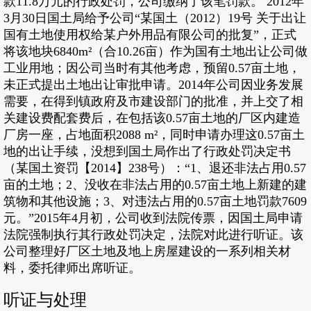
款11.8万元的行政处罚，公司缴纳了该笔罚款。 2012年
3月30日国土局给予公司“某国土（2012）19号 关于出让
国有土地使用权给某户外用品有限公司的批复”，正式
将该地块6840m²（合10.26亩）作为国有土地出让公司做
工业用地；因公司当时有其他考虑，预留0.57亩土地，
未正式提出土地出让审批申请。2014年公司因业务发展
需要，在得到镇政府及市建设部门的批准，并上交了相
关建设费配套费后，在包括该0.57亩土地的厂区内建造
厂房一座，占地面积2088 m²，同时申请办理这0.57亩土
地的出让手续，没想到国土局作出了行政处罚决定书
（某国土资罚【2014】238号）：“1、退还非法占用0.57
亩的土地；2、没收在非法占用的0.57亩土地上新建的建
筑物和其他设施；3、对违法占用的0.57亩土地罚款7609
元。”2015年4月初，公司收到法院传票，因国土局申请
法院强制执行其行政处罚决定，法院对此进行听证。该
公司整理好厂区土地及地上房屋建设的一系列相关材
料，委托律师出席听证。
听证与处理