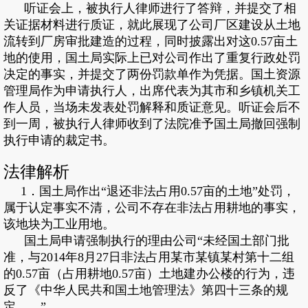
听证会上，被执行人律师进行了答辩，并提交了相
关证据材料进行质证，就此展现了公司厂区建设从土地
流转到厂房审批建造的过程，同时披露出对这0.57亩土
地的使用，国土局实际上已对公司作出了重复行政处罚
决定的事实，并提交了两份罚款单作为凭据。国土资源
管理局作为申请执行人，出席代表为其市和乡镇机关工
作人员，当场未发表处罚解释和质证意见。听证会后不
到一周，被执行人律师收到了法院准予国土局撤回强制
执行申请的裁定书。
法律解析
1．国土局作出“退还非法占用0.57亩的土地”处罚，
属于认定事实不清，公司不存在非法占用耕地的事实，
该地块为工业用地。
国土局申请强制执行的理由公司“未经国土部门批
准，与2014年8月27日非法占用某市某镇某村第十二组
的0.57亩（占用耕地0.57亩）土地建办公楼的行为，违
反了《中华人民共和国土地管理法》第四十三条的规
定……”